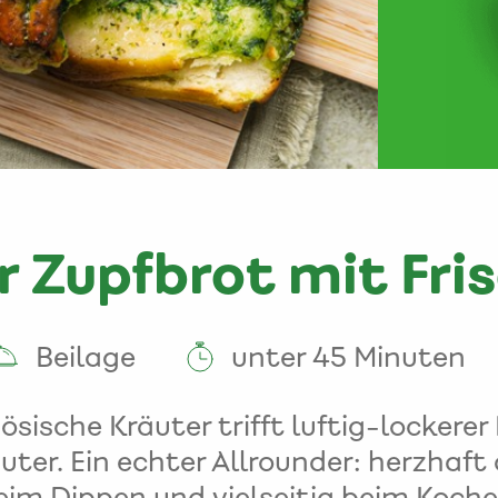
r Zupfbrot mit Fri
Beilage
unter 45 Minuten
ösische Kräuter trifft luftig-lockerer
ter. Ein echter Allrounder: herzhaft a
eim Dippen und vielseitig beim Koche