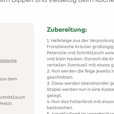
Zubereitung:
1. Hefeteige aus der Verpacku
Französische Kräuter großzügig
Petersilie und Schnittlauch wa
und klein hacken. Danach die K
zösische
verteilen. Eventuell mit etwas
2. Nun werden die Teige jeweils 
geschnitten.
 (aus dem
3. Diese werden übereinander ge
Stapel werden nun in eine Kast
gelegt.
 Schnittlauch
4. Nun das Faltenbrot mit etwas
Pesto)
bestreichen.
5. Anschließend im vorgeheizte