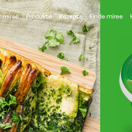
 miree
Produkte
Rezepte
Finde miree