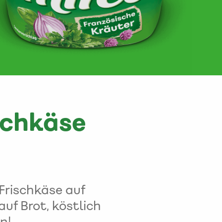
schkäse
 Frischkäse auf
uf Brot, köstlich
n!