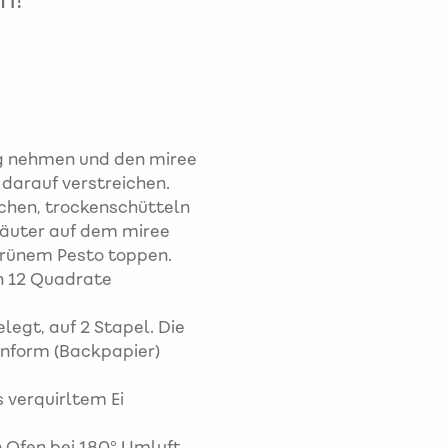
ng nehmen und den miree
 darauf verstreichen.
schen, trockenschütteln
räuter auf dem miree
 grünem Pesto toppen.
in 12 Quadrate
legt, auf 2 Stapel. Die
enform (Backpapier)
 verquirltem Ei
n Ofen bei 180° Umluft