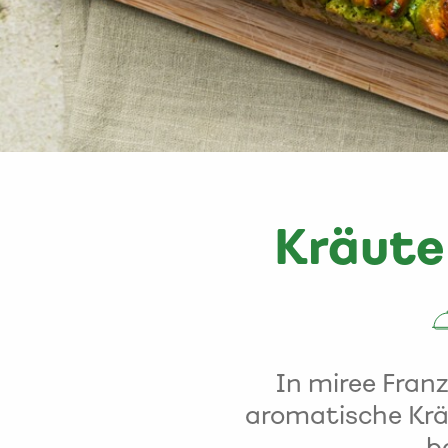
Kräute
In miree Franz
aromatische Kräu
b