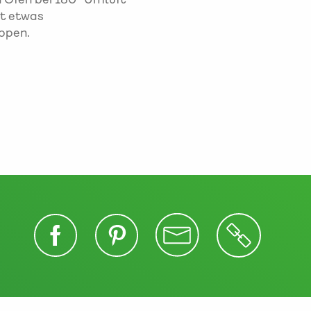
it etwas
oppen.