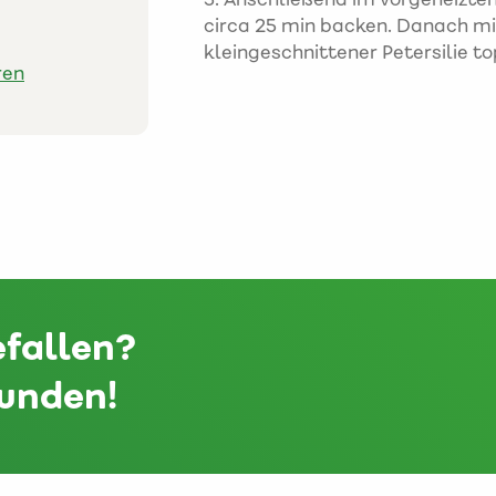
circa 25 min backen. Danach m
kleingeschnittener Petersilie t
ren
efallen?
eunden!