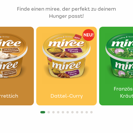
Finde einen miree, der perfekt zu deinem
Hunger passt!
NEU!
Französ
rettich
Dattel-Curry
Kräu