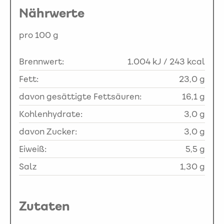
Nährwerte
pro 100 g
Brennwert:
1.004 kJ / 243 kcal
Fett:
23,0 g
davon gesättigte Fettsäuren:
16,1 g
Kohlenhydrate:
3,0 g
davon Zucker:
3,0 g
Eiweiß:
5,5 g
Salz
1,30 g
Zutaten