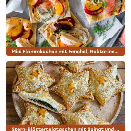
Mini Flammkuchen mit Fenchel, Nektarinen und miree Lachs
Stern-Blätterteigtaschen mit Spinat und miree mit feinem Lachs