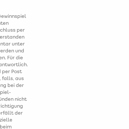
Gewinnspiel
nten
chluss per
verstanden
ntar unter
werden und
n. Für die
antwortlich.
 per Post
falls, aus
ng bei der
piel-
ünden nicht
ichtigung
rfällt der
zielle
 beim