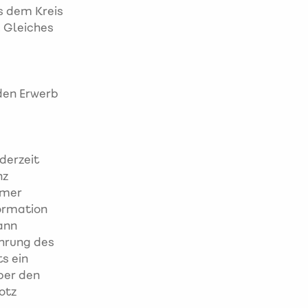
s dem Kreis
. Gleiches
den Erwerb
derzeit
nz
hmer
formation
ann
hrung des
s ein
ber den
otz