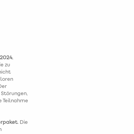
.2024
,
e zu
nicht
rloren
Der
e Störungen,
ne Teilnahme
erpaket
. Die
m