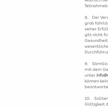
Abbruch de
Teilnahmeb
8. Der Vera
grob fahrlä
seiner Erfü
gilt nicht 
Gesundheit 
wesentlichen
Durchführun
9. Sämtli
mit dem Gew
unter
info@
können kei
beantworte
10. Sollten
Gültigkeit 