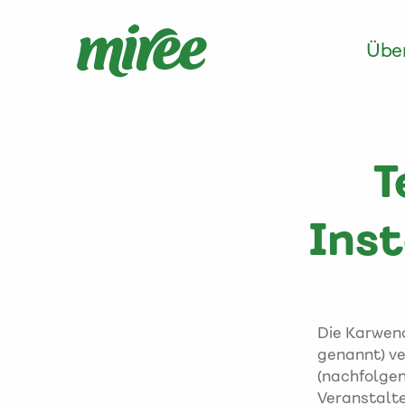
Über
T
Ins
Die Karwen
genannt) v
(nachfolgen
Veranstalt