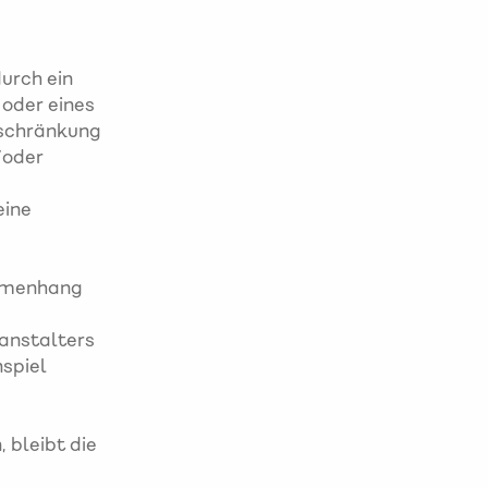
urch ein
 oder eines
eschränkung
/oder
eine
mmenhang
ranstalters
spiel
 bleibt die