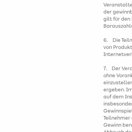
Veranstalte
der gewinnb
gilt für den
Barauszahlu
6. Die Teil
von Produkt
Internetver
7. Der Vera
ohne Voran
einzustelle
ergeben. Im
auf dem In
insbesonde
Gewinnspiel
Teilnehmer 
Gewinn bena