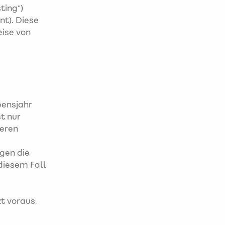
ting“)
t). Diese
eise von
bensjahr
t nur
deren
egen die
diesem Fall
t voraus,