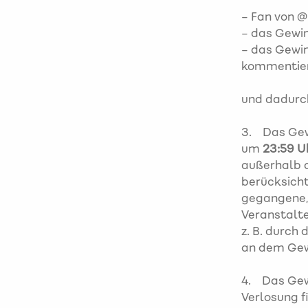
– Fan von 
– das Gewin
– das Gewin
kommentie
und dadurc
3. Das Gew
‪um
23:59 U
außerhalb 
berücksicht
gegangene, 
Veranstalte
z. B. durch
an dem Gew
4. Das Gew
Verlosung 