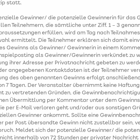
ip statt.
nzielle Gewinner/ die potenzielle Gewinnerin für das 
allen Teilnehmern, die sämtliche unter Ziff. 1 – 3 genan
raussetzungen erfüllen, wird am Tag nach Teilnahmes
ahl ermittelt. Die Teilnehmer erklären sich damit ein
nes Gewinns als Gewinner/ Gewinnerin in einem Komme
spielposting als Gewinner/Gewinnerin verkündet zu 
g ihrer Adresse per Privatnachricht gebeten zu werde
 der angegebenen Kontaktdaten ist der Teilnehmer ver
ung des oben genannten Gewinns erfolgt anschließend
on 7 Tagen. Der Veranstalter übernimmt keine Haftung, 
ht zu vertretenden Gründen, die Gewinnbenachrichtigu
chen Übermittlung per Kommentar unter dem Gewinns
ie per E-Mail verloren geht und/oder aus sonstigen Gr
ziellen Gewinner ankommt. Sollte eine Gewinnbenachr
r per Post übersandte Gewinn nicht zustellbar sein, ve
uch. Meldet sich der potenzielle Gewinner/ die poten
nicht innerhalb von 72 Stunden per privater Nachricht