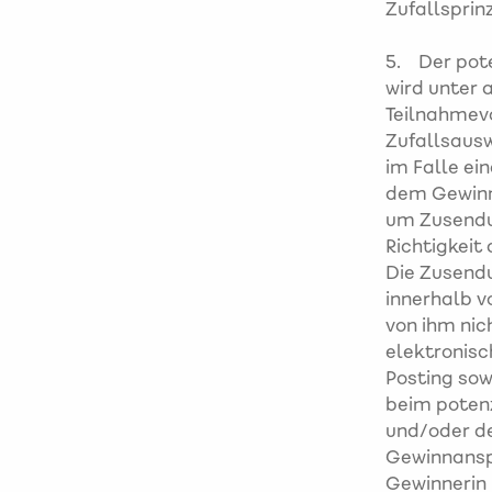
Zufallsprinz
5. Der pote
wird unter 
Teilnahmevo
Zufallsausw
im Falle ei
dem Gewinn
um Zusendun
Richtigkeit
Die Zusend
innerhalb v
von ihm nic
elektronis
Posting sow
beim poten
und/oder de
Gewinnanspr
Gewinnerin 