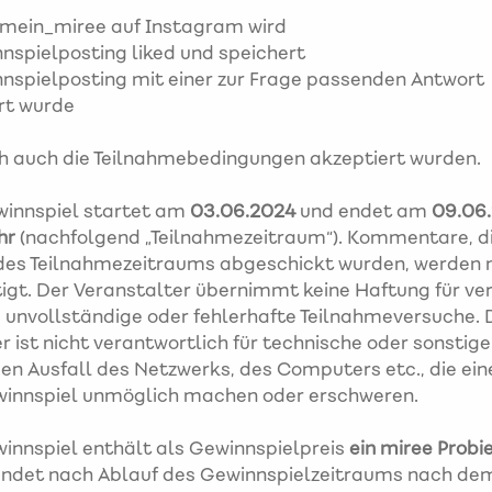
@mein_miree auf Instagram wird
nspielposting liked und speichert
nspielposting mit einer zur Frage passenden Antwort
rt wurde
h auch die Teilnahmebedingungen akzeptiert wurden.
innspiel startet am
03.06.2024
und endet am
09.06
hr
(nachfolgend „Teilnahmezeitraum“). Kommentare, di
des Teilnahmezeitraums abgeschickt wurden, werden 
igt. Der Veranstalter übernimmt keine Haftung für ve
unvollständige oder fehlerhafte Teilnahmeversuche. 
r ist nicht verantwortlich für technische oder sonstig
 den Ausfall des Netzwerks, des Computers etc., die ei
innspiel unmöglich machen oder erschweren.
innspiel enthält als Gewinnspielpreis
ein miree Probi
findet nach Ablauf des Gewinnspielzeitraums nach de